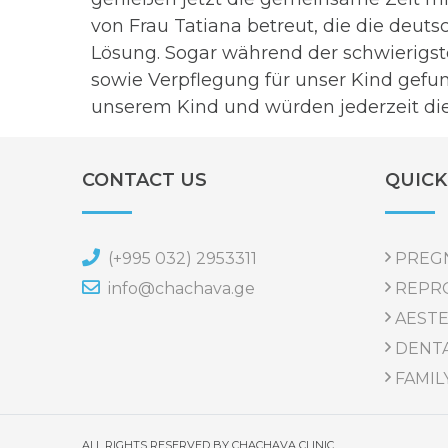
von Frau Tatiana betreut, die die deuts
Lösung. Sogar während der schwierigs
sowie Verpflegung für unser Kind gefun
unserem Kind und würden jederzeit di
CONTACT US
QUICK
(+995 032) 2953311
PREGN
info@chachava.ge
REPR
AESTE
DENTA
FAMIL
ALL RIGHTS RESERVED BY CHACHAVA CLINIC