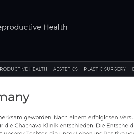
productive Health
IRTH
REPRODUCTIVE HEALTH
AESTETICS
rmany
ufmerksam geworden. Nach einem erfolglosen Versu
ür die Chachava Klinik entschieden. Die Entschei
 unserer Tochter, die unser Leben ins Positive ve