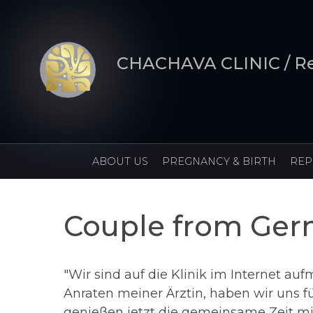
CHACHAVA CLINIC / Re
ABOUT US
PREGNANCY & B
Couple from Ge
"Wir sind auf die Klinik im Internet a
Anraten meiner Ärztin, haben wir uns f
genießen jetzt die gemeinsame Zeit mit