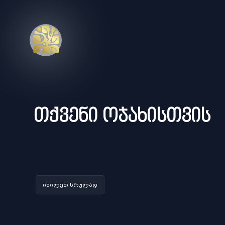
თქვენი ოჯახისთ