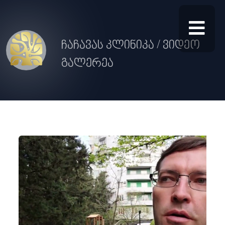
ჩაჩავას კლინიკა / ვიდეო
გალერეა