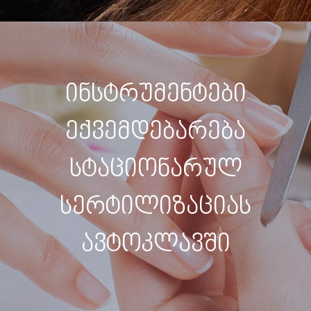
ინსტრუმენტები
ექვემდებარება
სტაციონარულ
სერტილიზაციას
ავტოკლავში