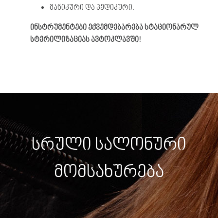
მანიკური და პედიკური.
ინსტრუმენტ
ე
ბი
ექვემდებარება
სტაციონარულ
სტერილიზაციას
ავტოკლავში
!
სრული სალონური
მომსახურება