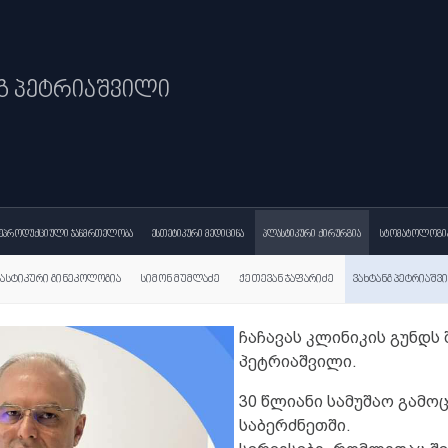
ნგ პეტრიაშვილი
ა მშობიარობა
რეპროდუქციული ჯანმრთელობა
ესთეტიკური მედიცინა
პ
ჩაჩავას კლინიკის გუნდს
პლასტიკური გინეკოლოგია
სიმონ მუმლაძე
ქეთევ
პეტრიაშვილი.
30 წლიანი სამუშაო გამო
საბერძნეთში.