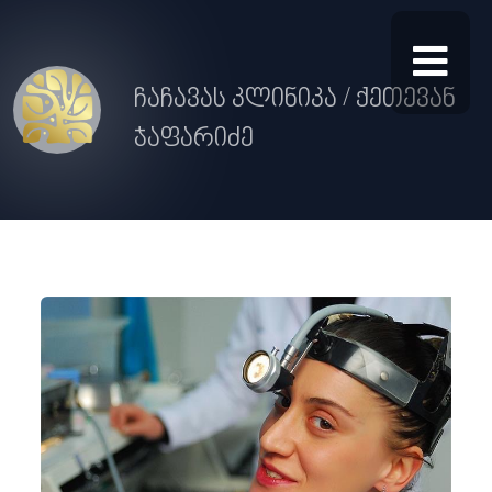
ჩაჩავას კლინიკა / ქეთევან
ჯაფარიძე